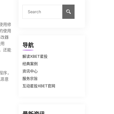
使用修
的使用
修改器
使用
导航
，还能
解读XBET星投
经典案例
资讯中心
程序，
服务宗旨
或恶意
互动星投XBET官网