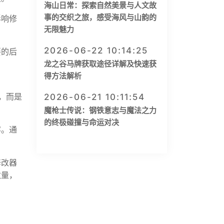
海山日常：探索自然美景与人文故
事的交织之旅，感受海风与山韵的
影响修
无限魅力
2026-06-22 10:14:25
要的后
龙之谷马牌获取途径详解及快速获
得方法解析
，而是
2026-06-21 10:11:54
魔枪士传说：钢铁意志与魔法之力
的终极碰撞与命运对决
容。通
修改器
数量，