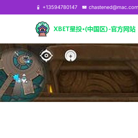
+13594780147
chastened@mac.co