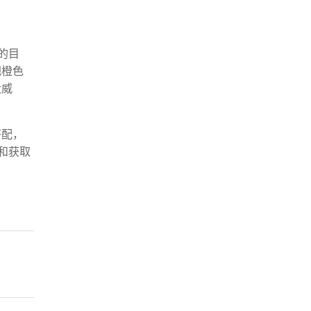
的目
把橙色
大威
搭配，
和获取