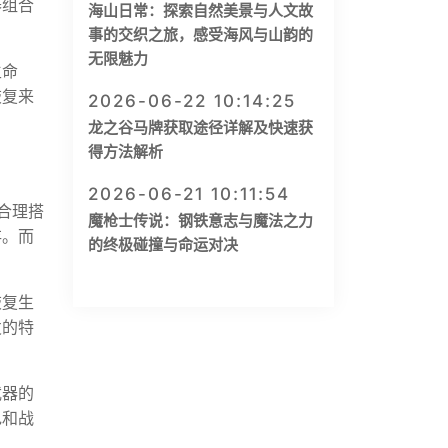
器组合
海山日常：探索自然美景与人文故
事的交织之旅，感受海风与山韵的
无限魅力
生命
恢复来
2026-06-22 10:14:25
龙之谷马牌获取途径详解及快速获
得方法解析
2026-06-21 10:11:54
合理搭
魔枪士传说：钢铁意志与魔法之力
存。而
的终极碰撞与命运对决
恢复生
发的特
武器的
色和战