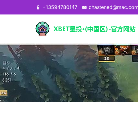
+13594780147
chastened@mac.co