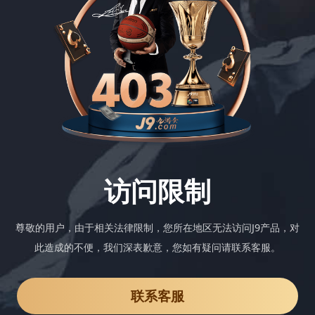
访问限制
尊敬的用户，由于相关法律限制，您所在地区无法访问J9产品，对
此造成的不便，我们深表歉意，您如有疑问请联系客服。
联系客服